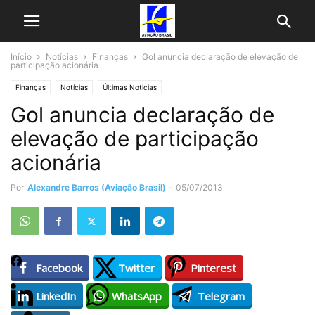
Início
Notícias
Finanças
Gol anuncia declaração de elevação de
participação acionária
Finanças
Notícias
Últimas Noticias
Gol anuncia declaração de
elevação de participação
acionária
Por
Alexandre Barros (Aviação Brasil)
-
05/07/2013
Facebook
Twitter
Pinterest
LinkedIn
WhatsApp
Telegram