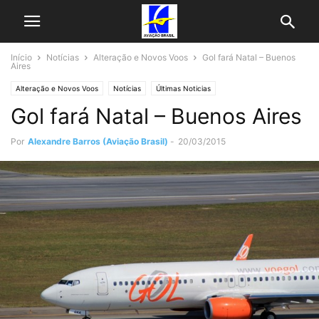
Início
Notícias
Alteração e Novos Voos
Gol fará Natal – Buenos
Aires
Alteração e Novos Voos
Notícias
Últimas Noticias
Gol fará Natal – Buenos Aires
Por
Alexandre Barros (Aviação Brasil)
-
20/03/2015