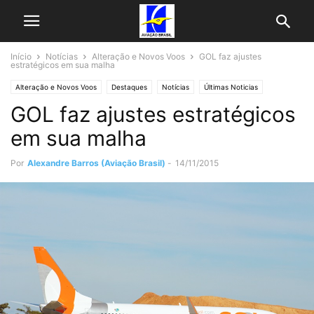
Início
Notícias
Alteração e Novos Voos
GOL faz ajustes
estratégicos em sua malha
Alteração e Novos Voos
Destaques
Notícias
Últimas Noticias
GOL faz ajustes estratégicos
em sua malha
Por
Alexandre Barros (Aviação Brasil)
-
14/11/2015