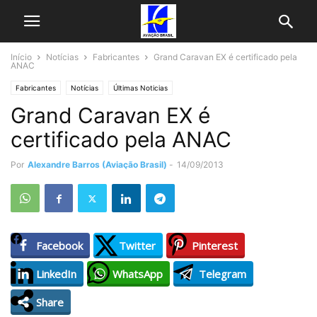
Início
Notícias
Fabricantes
Grand Caravan EX é certificado pela
ANAC
Fabricantes
Notícias
Últimas Noticias
Grand Caravan EX é
certificado pela ANAC
Por
Alexandre Barros (Aviação Brasil)
-
14/09/2013
Facebook
Twitter
Pinterest
LinkedIn
WhatsApp
Telegram
Share