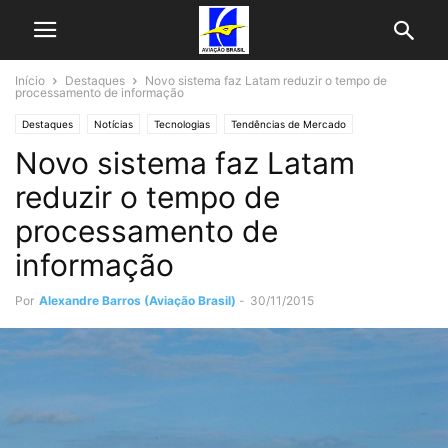
Início
Destaques
Novo sistema faz Latam reduzir o tempo de
processamento de informação
Destaques
Notícias
Tecnologias
Tendências de Mercado
Novo sistema faz Latam
Últimas Noticias
reduzir o tempo de
processamento de
informação
Por
Alexandre Barros (Aviação Brasil)
-
30/11/2015