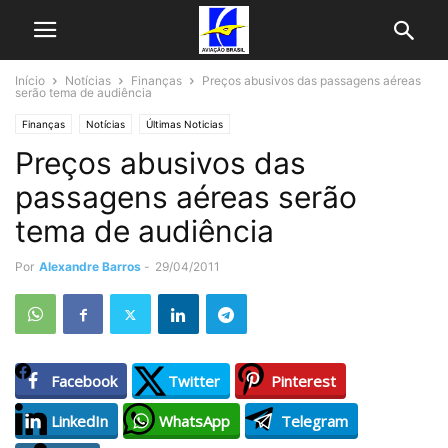
Início
Notícias
Finanças
Preços abusivos das passagens aéreas
serão tema de audiência
Finanças
Notícias
Últimas Noticias
Preços abusivos das
passagens aéreas serão
tema de audiência
Por
Alexandre Barros
-
29/04/2011
Facebook
Twitter
Pinterest
LinkedIn
WhatsApp
Telegram