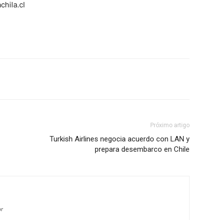
hila.cl
Próximo artigo
Turkish Airlines negocia acuerdo con LAN y
prepara desembarco en Chile
br