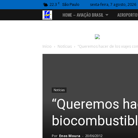
C
22.3
sexta-feira, 7 agosto, 2026
São Paulo
Portal
HOME – AVIAÇÃO BRASIL
AEROPORTO
Aviação
Brasil
Início
Notícias
“Queremos hacer de los viajes co
Notícias
“Queremos hac
biocombustibl
Por
Enos Moura
-
20/06/2012