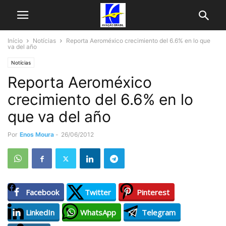
Início
Notícias
Reporta Aeroméxico crecimiento del 6.6% en lo que
va del año
Notícias
Reporta Aeroméxico
crecimiento del 6.6% en lo
que va del año
Por
Enos Moura
-
26/06/2012
Facebook
Twitter
Pinterest
LinkedIn
WhatsApp
Telegram