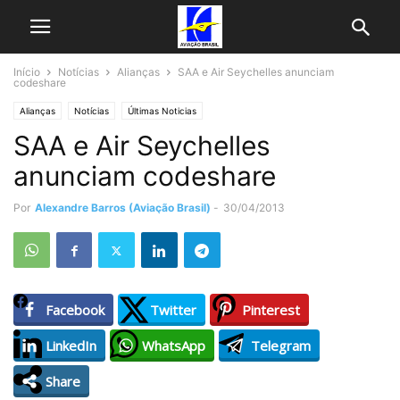
Início
Notícias
Alianças
SAA e Air Seychelles anunciam
codeshare
Alianças
Notícias
Últimas Noticias
SAA e Air Seychelles
anunciam codeshare
Por
Alexandre Barros (Aviação Brasil)
-
30/04/2013
Facebook
Twitter
Pinterest
LinkedIn
WhatsApp
Telegram
Share