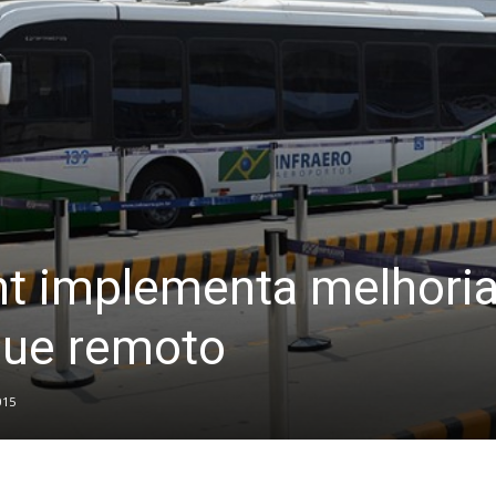
t implementa melhori
ue remoto
015