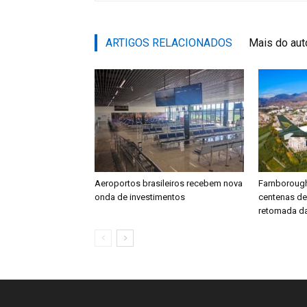
ARTIGOS RELACIONADOS
Mais do aut
Aeroportos brasileiros recebem nova
Farnboroug
onda de investimentos
centenas d
retomada da