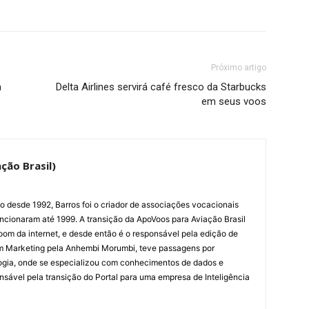
Próximo artigo
a
Delta Airlines servirá café fresco da Starbucks
em seus voos
ção Brasil)
ão desde 1992, Barros foi o criador de associações vocacionais
cionaram até 1999. A transição da ApoVoos para Aviação Brasil
om da internet, e desde então é o responsável pela edição de
em Marketing pela Anhembi Morumbi, teve passagens por
ogia, onde se especializou com conhecimentos de dados e
sponsável pela transição do Portal para uma empresa de Inteligência