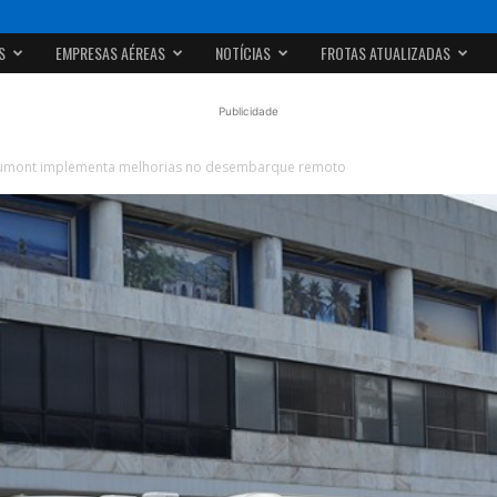
S
EMPRESAS AÉREAS
NOTÍCIAS
FROTAS ATUALIZADAS
Publicidade
umont implementa melhorias no desembarque remoto