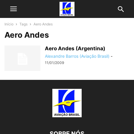
Início
Tags
Aero Andes
Aero Andes
Aero Andes (Argentina)
Alexandre Barros (Aviação Brasil)
-
11/01/2009
SOBRE NÓS