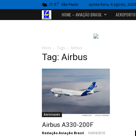
C
21.9
quinta-feira, 6 agosto, 2026
São Paulo
Portal
HOME – AVIAÇÃO BRASIL
AEROPORTO
Aviação
Brasil
Início
Tags
Airbus
Tag: Airbus
Aeronaves
Airbus A330-200F
Redação Aviação Brasil
-
06/04/2010