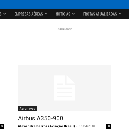
S
EMPRESAS AÉREAS
NOTÍCIAS
FROTAS ATUALIZADAS
Publicidade
Aeronaves
Airbus A350-900
Alexandre Barros (Aviação Brasil)
-
06/04/2010
0
0