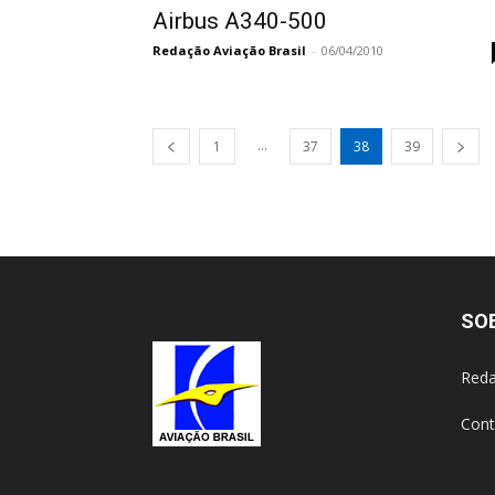
Airbus A340-500
Redação Aviação Brasil
-
06/04/2010
...
1
37
38
39
SO
Reda
Cont