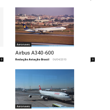
Aeronaves
Airbus A340-600
Redação Aviação Brasil
-
06/04/2010
0
0
Aeronaves