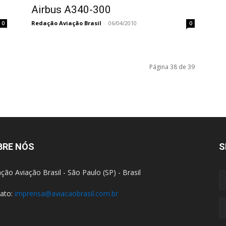
Airbus A340-300
Redação Aviação Brasil
-
06/04/2010
0
0
Página 38 de 39
BRE NÓS
S
ção Aviação Brasil - São Paulo (SP) - Brasil
ato:
imprensa@aviacaobrasil.com.br