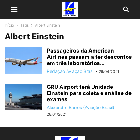
Início
Tags
Albert Einstein
Albert Einstein
Passageiros da American
Airlines passam a ter descontos
em três laboratórios...
Redação Aviação Brasil
-
29/04/2021
GRU Airport terá Unidade
Einstein para coleta e análise de
exames
Alexandre Barros (Aviação Brasil)
-
28/01/2021