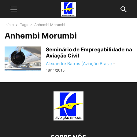
Início
Tags
Anhembi Morumbi
Anhembi Morumbi
Seminário de Empregabilidade na
Aviação Civil
Alexandre Barros (Aviação Brasil)
-
18/11/2015