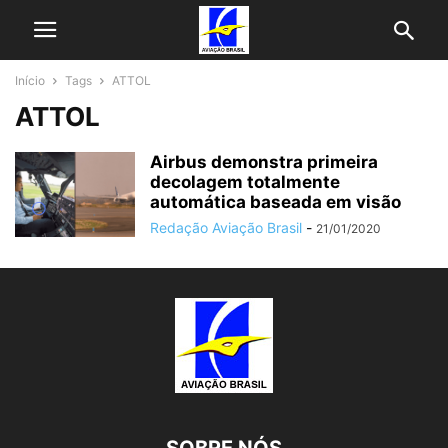
Início
Tags
ATTOL
ATTOL
Airbus demonstra primeira
decolagem totalmente
automática baseada em visão
Redação Aviação Brasil
-
21/01/2020