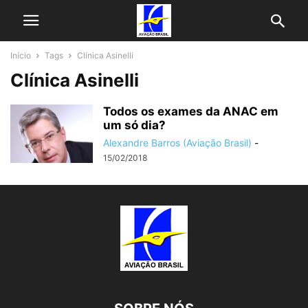
Início
Tags
Clínica Asinelli
Clínica Asinelli
Todos os exames da ANAC em
um só dia?
Alexandre Barros (Aviação Brasil)
-
15/02/2018