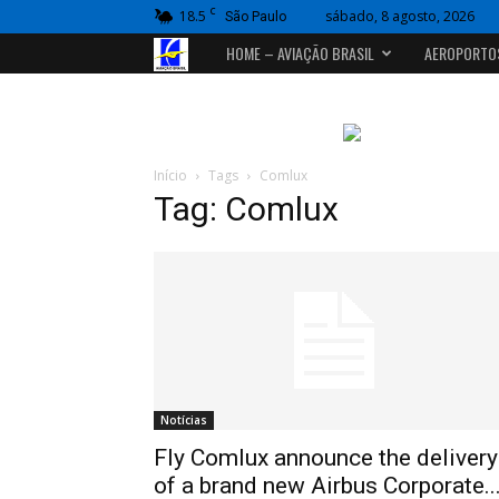
C
18.5
sábado, 8 agosto, 2026
São Paulo
Portal
HOME – AVIAÇÃO BRASIL
AEROPORTO
Aviação
Brasil
Início
Tags
Comlux
Tag: Comlux
Notícias
Fly Comlux announce the delivery
of a brand new Airbus Corporate..