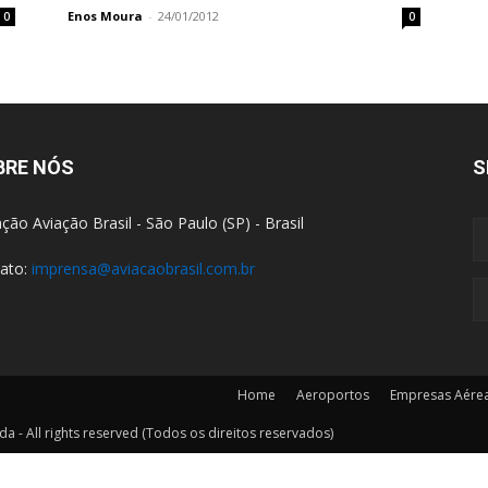
Enos Moura
-
24/01/2012
0
0
BRE NÓS
S
ção Aviação Brasil - São Paulo (SP) - Brasil
ato:
imprensa@aviacaobrasil.com.br
Home
Aeroportos
Empresas Aére
a - All rights reserved (Todos os direitos reservados)