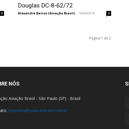
Douglas DC-8-62/72
Alexandre Barros (Aviação Brasil)
-
19/04/2010
0
0
Página 1 de 2
BRE NÓS
S
ção Aviação Brasil - São Paulo (SP) - Brasil
ato:
imprensa@aviacaobrasil.com.br