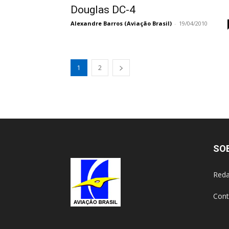
Douglas DC-4
Alexandre Barros (Aviação Brasil)
-
19/04/2010
1
2
SO
Reda
Cont