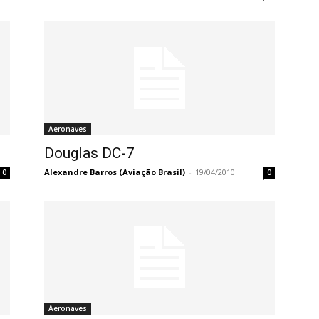
Aeronaves
Douglas DC-7
Alexandre Barros (Aviação Brasil)
-
19/04/2010
0
0
Aeronaves