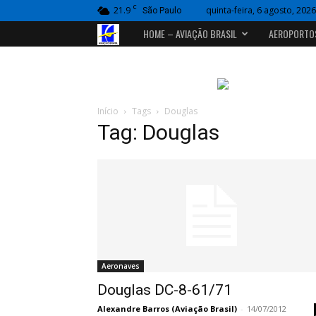
C
21.9
quinta-feira, 6 agosto, 2026
São Paulo
Portal
HOME – AVIAÇÃO BRASIL
AEROPORTO
Aviação
Brasil
Início
Tags
Douglas
Tag: Douglas
Aeronaves
Douglas DC-8-61/71
Alexandre Barros (Aviação Brasil)
-
14/07/2012