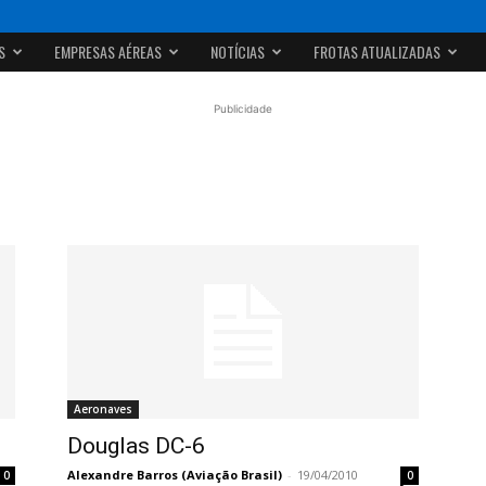
S
EMPRESAS AÉREAS
NOTÍCIAS
FROTAS ATUALIZADAS
Publicidade
Aeronaves
Douglas DC-6
Alexandre Barros (Aviação Brasil)
-
19/04/2010
0
0