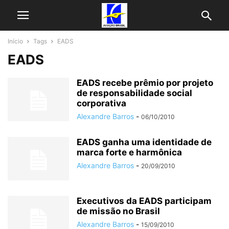
Início
Tags
EADS
EADS
EADS recebe prêmio por projeto
de responsabilidade social
corporativa
Alexandre Barros
-
06/10/2010
EADS ganha uma identidade de
marca forte e harmônica
Alexandre Barros
-
20/09/2010
Executivos da EADS participam
de missão no Brasil
Alexandre Barros
-
15/09/2010