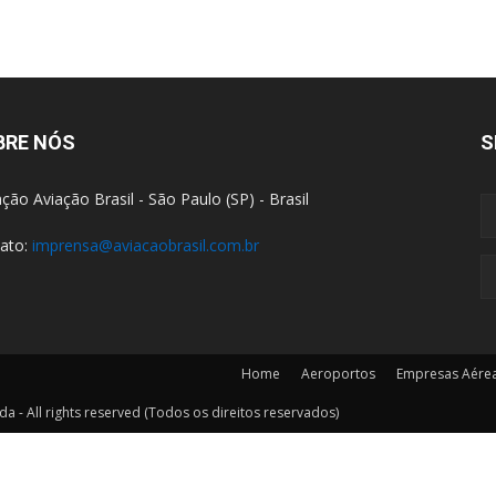
BRE NÓS
S
ção Aviação Brasil - São Paulo (SP) - Brasil
ato:
imprensa@aviacaobrasil.com.br
Home
Aeroportos
Empresas Aére
a - All rights reserved (Todos os direitos reservados)