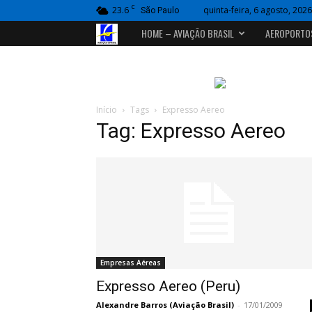
C
23.6
quinta-feira, 6 agosto, 2026
São Paulo
Portal
HOME – AVIAÇÃO BRASIL
AEROPORTO
Aviação
Brasil
Início
Tags
Expresso Aereo
Tag: Expresso Aereo
Empresas Aéreas
Expresso Aereo (Peru)
Alexandre Barros (Aviação Brasil)
-
17/01/2009