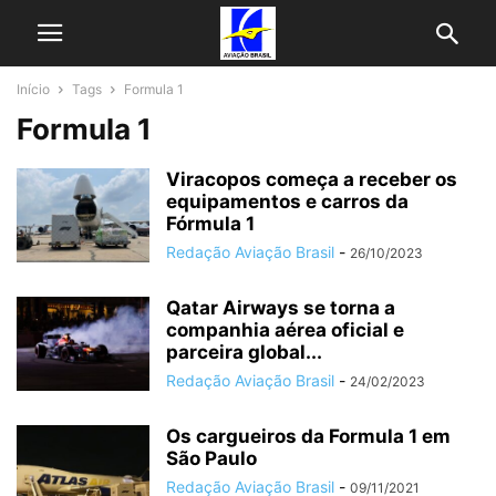
Início
Tags
Formula 1
Formula 1
Viracopos começa a receber os
equipamentos e carros da
Fórmula 1
Redação Aviação Brasil
-
26/10/2023
Qatar Airways se torna a
companhia aérea oficial e
parceira global...
Redação Aviação Brasil
-
24/02/2023
Os cargueiros da Formula 1 em
São Paulo
Redação Aviação Brasil
-
09/11/2021