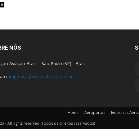
0
BRE NÓS
S
ção Aviação Brasil - São Paulo (SP) - Brasil
ato:
imprensa@aviacaobrasil.com.br
Home
Aeroportos
Empresas Aére
a - All rights reserved (Todos os direitos reservados)