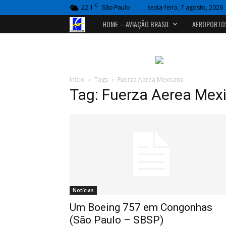
C
22.1
sexta-feira, 7 agosto, 2026
São Paulo
Portal
HOME – AVIAÇÃO BRASIL
AEROPORTO
Aviação
Brasil
Início
Tags
Fuerza Aerea Mexicana
Tag: Fuerza Aerea Mex
Notícias
Um Boeing 757 em Congonhas
(São Paulo – SBSP)