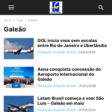
Início
Tags
Galeão
Galeão
GOL inicia voos sem escalas
entre Rio de Janeiro e Uberlândia
Redação Aviação Brasil
-
12/05/2026
Aena conquista concessão do
Aeroporto Internacional do
Galeão
Redação Aviação Brasil
-
31/03/2026
Latam Brasil começa a voar São
Luís – Galeão em maio
Redação Aviação Brasil
-
27/02/2024