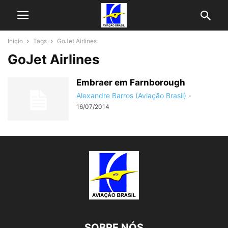
Início
Tags
GoJet Airlines
GoJet Airlines
Embraer em Farnborough
Alexandre Barros (Aviação Brasil)
-
16/07/2014
SOBRE NÓS