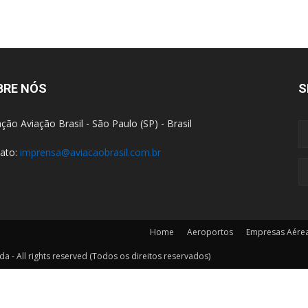
BRE NÓS
S
ção Aviação Brasil - São Paulo (SP) - Brasil
ato:
imprensa@aviacaobrasil.com.br
Home
Aeroportos
Empresas Aére
a - All rights reserved (Todos os direitos reservados)