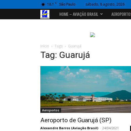
C
18.1
sábado, 8 agosto, 2026
São Paulo
Portal
HOME – AVIAÇÃO BRASIL
AEROPORTO
Aviação
Brasil
Início
Tags
Guarujá
Tag: Guarujá
Aeroportos
Aeroporto de Guarujá (SP)
Alexandre Barros (Aviação Brasil)
-
24/04/2021