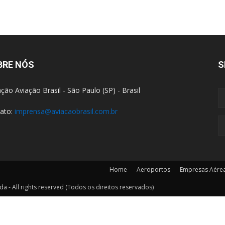
BRE NÓS
S
ção Aviação Brasil - São Paulo (SP) - Brasil
ato:
imprensa@aviacaobrasil.com.br
Home
Aeroportos
Empresas Aére
a - All rights reserved (Todos os direitos reservados)