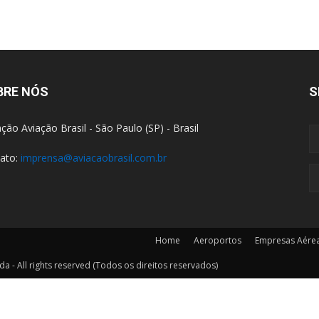
BRE NÓS
S
ção Aviação Brasil - São Paulo (SP) - Brasil
ato:
imprensa@aviacaobrasil.com.br
Home
Aeroportos
Empresas Aére
a - All rights reserved (Todos os direitos reservados)