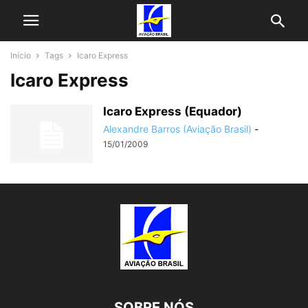
Início
Tags
Icaro Express
Icaro Express
Icaro Express (Equador)
Alexandre Barros (Aviação Brasil)
-
15/01/2009
SOBRE NÓS