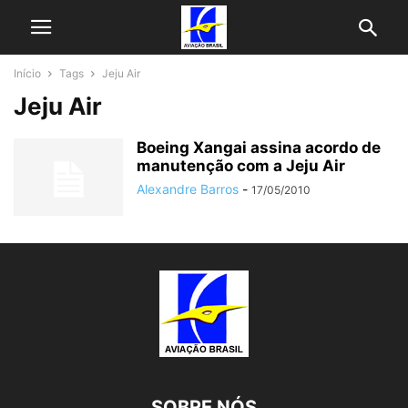
Início
Tags
Jeju Air
Jeju Air
Boeing Xangai assina acordo de
manutenção com a Jeju Air
Alexandre Barros
-
17/05/2010
SOBRE NÓS