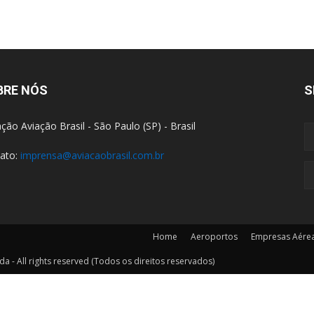
BRE NÓS
S
ção Aviação Brasil - São Paulo (SP) - Brasil
ato:
imprensa@aviacaobrasil.com.br
Home
Aeroportos
Empresas Aére
a - All rights reserved (Todos os direitos reservados)