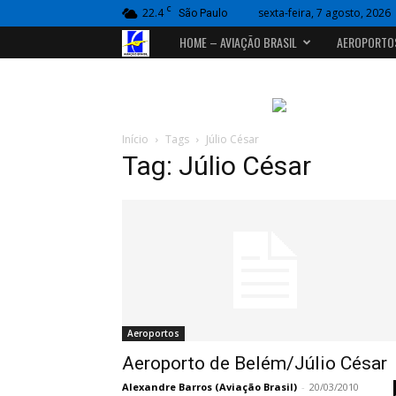
C
22.4
sexta-feira, 7 agosto, 2026
São Paulo
Portal
HOME – AVIAÇÃO BRASIL
AEROPORTO
Aviação
Brasil
Início
Tags
Júlio César
Tag: Júlio César
Aeroportos
Aeroporto de Belém/Júlio César
Alexandre Barros (Aviação Brasil)
-
20/03/2010