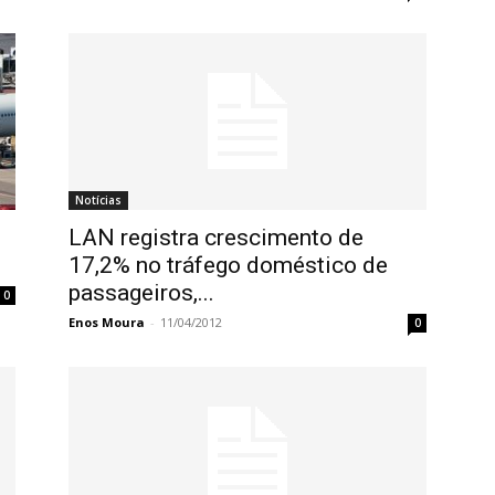
Notícias
n
LAN registra crescimento de
17,2% no tráfego doméstico de
passageiros,...
0
Enos Moura
-
11/04/2012
0