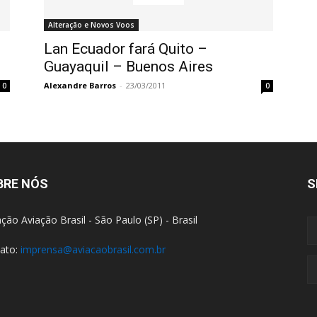
Alteração e Novos Voos
Lan Ecuador fará Quito –
Guayaquil – Buenos Aires
Alexandre Barros
-
23/03/2011
0
0
BRE NÓS
S
ção Aviação Brasil - São Paulo (SP) - Brasil
ato:
imprensa@aviacaobrasil.com.br