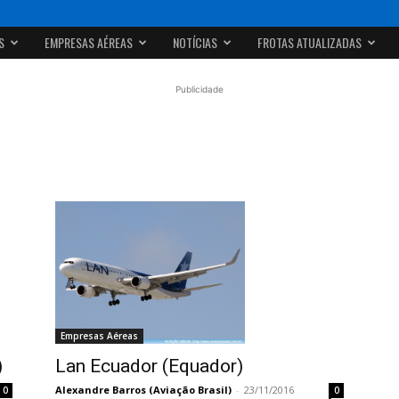
S
EMPRESAS AÉREAS
NOTÍCIAS
FROTAS ATUALIZADAS
Publicidade
Empresas Aéreas
Lan Ecuador (Equador)
)
Alexandre Barros (Aviação Brasil)
-
23/11/2016
0
0