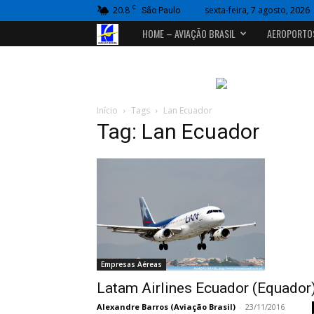
C
20.8
sexta-feira, 7 agosto, 2026
São Paulo
Portal
HOME – AVIAÇÃO BRASIL
AEROPORTO
Aviação
Brasil
Início
Tags
Lan Ecuador
Tag: Lan Ecuador
Empresas Aéreas
Latam Airlines Ecuador (Equador
Alexandre Barros (Aviação Brasil)
-
23/11/2016