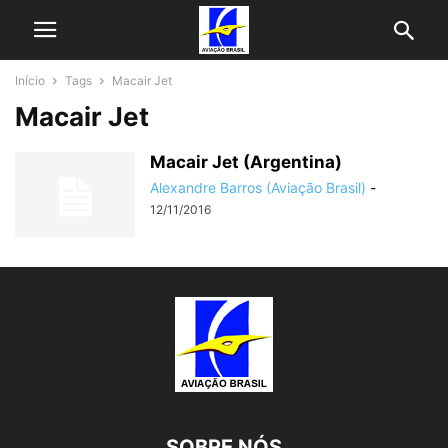
Início
Tags
Macair Jet
Macair Jet
Macair Jet (Argentina)
Alexandre Barros (Aviação Brasil)
-
12/11/2016
SOBRE NÓS