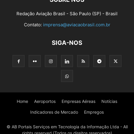
Redação Aviação Brasil - São Paulo (SP) - Brasil
Contato:
imprensa@aviacaobrasil.com.br
SIGA-NOS
Home
Aeroportos
Empresas Aéreas
Notícias
Indicadores de Mercado
Empregos
© AB Portais Serviços em Tecnologia da Informação Ltda - All
rights reserved (Todos os direitos reservados)