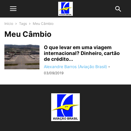
Início
Tags
Meu Câmbio
Meu Câmbio
O que levar em uma viagem
internacional? Dinheiro, cartão
de crédito...
Alexandre Barros (Aviação Brasil)
-
03/09/2019