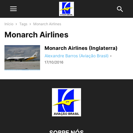
Início
Tags
Monarch Airlines
Monarch Airlines
Monarch Airlines (Inglaterra)
Alexandre Barros (Aviação Brasil)
-
17/10/2016
SOBRE NÓS