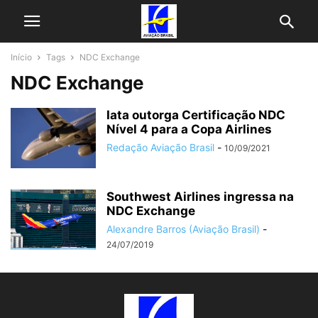
Início
Tags
NDC Exchange
NDC Exchange
Iata outorga Certificação NDC
Nível 4 para a Copa Airlines
Redação Aviação Brasil
-
10/09/2021
Southwest Airlines ingressa na
NDC Exchange
Alexandre Barros (Aviação Brasil)
-
24/07/2019