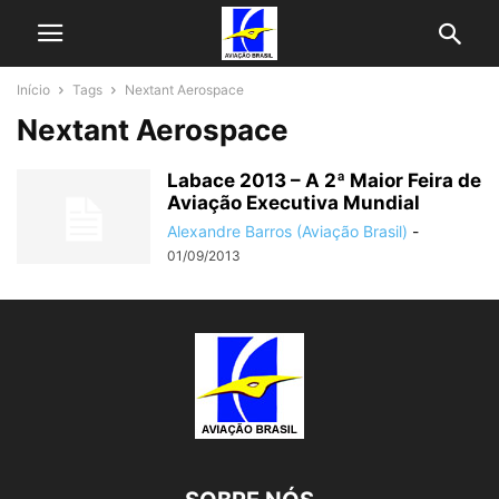
Início
Tags
Nextant Aerospace
Nextant Aerospace
Labace 2013 – A 2ª Maior Feira de
Aviação Executiva Mundial
Alexandre Barros (Aviação Brasil)
-
01/09/2013