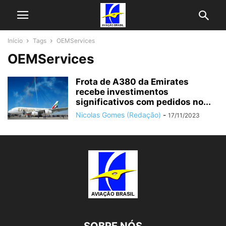
Início
Tags
OEMServices
OEMServices
Frota de A380 da Emirates
recebe investimentos
significativos com pedidos no...
Nicolas Gomes (Redação)
-
17/11/2023