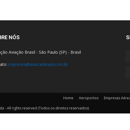
BRE NÓS
S
ção Aviação Brasil - São Paulo (SP) - Brasil
ato:
imprensa@aviacaobrasil.com.br
Home
Aeroportos
Empresas Aére
a - All rights reserved (Todos os direitos reservados)