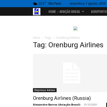
C
22.9
sexta-feira, 7 agosto, 2026
São Paulo
Portal
HOME – AVIAÇÃO BRASIL
AEROPORTO
Aviação
Brasil
Início
Tags
Orenburg Airlines
Tag: Orenburg Airlines
Empresas Aéreas
Orenburg Airlines (Russia)
Alexandre Barros (Aviação Brasil)
-
10/10/2009