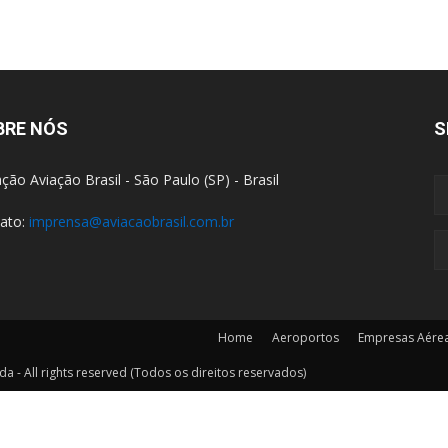
BRE NÓS
S
ção Aviação Brasil - São Paulo (SP) - Brasil
ato:
imprensa@aviacaobrasil.com.br
Home
Aeroportos
Empresas Aére
a - All rights reserved (Todos os direitos reservados)