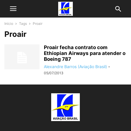
Início
Tags
Proair
Proair
Proair fecha contrato com
Ethiopian Airways para atender o
Boeing 787
Alexandre Barros (Aviação Brasil)
-
05/07/2013