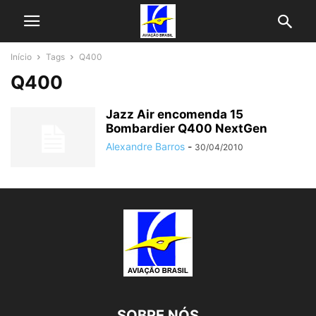
Início
Tags
Q400
Q400
Jazz Air encomenda 15
Bombardier Q400 NextGen
Alexandre Barros
-
30/04/2010
SOBRE NÓS