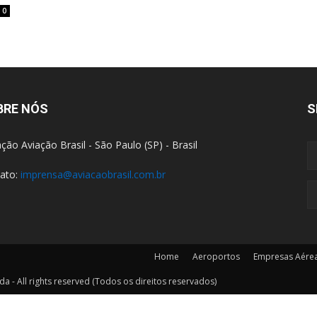
0
BRE NÓS
S
ção Aviação Brasil - São Paulo (SP) - Brasil
ato:
imprensa@aviacaobrasil.com.br
Home
Aeroportos
Empresas Aére
a - All rights reserved (Todos os direitos reservados)