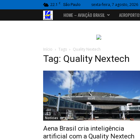
C
22.1
sexta-feira, 7 agosto, 2026
São Paulo
Portal
HOME – AVIAÇÃO BRASIL
AEROPORTO
Aviação
Brasil
Início
Tags
Quality Nextech
Tag: Quality Nextech
Notícias
Aena Brasil cria inteligência
artificial com a Quality Nextech