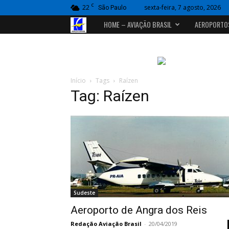
C
22
sexta-feira, 7 agosto, 2026
São Paulo
Portal
HOME – AVIAÇÃO BRASIL
AEROPORTO
Aviação
Brasil
Início
Tags
Raízen
Tag: Raízen
Sudeste
Aeroporto de Angra dos Reis
Redação Aviação Brasil
-
20/04/2019