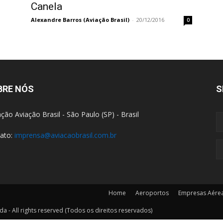
Canela
Alexandre Barros (Aviação Brasil)
-
20/12/2016
0
BRE NÓS
S
ção Aviação Brasil - São Paulo (SP) - Brasil
ato:
imprensa@aviacaobrasil.com.br
Home
Aeroportos
Empresas Aére
a - All rights reserved (Todos os direitos reservados)