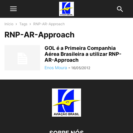
Início
Tags
RNP-AR-Approach
RNP-AR-Approach
GOL é a Primeira Companhia
Aérea Brasileira a utilizar RNP-
AR-Approach
Enos Moura
-
16/05/2012