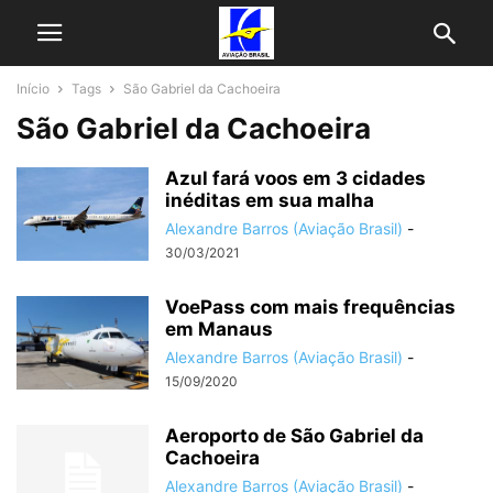
Início
Tags
São Gabriel da Cachoeira
São Gabriel da Cachoeira
Azul fará voos em 3 cidades
inéditas em sua malha
Alexandre Barros (Aviação Brasil)
-
30/03/2021
VoePass com mais frequências
em Manaus
Alexandre Barros (Aviação Brasil)
-
15/09/2020
Aeroporto de São Gabriel da
Cachoeira
Alexandre Barros (Aviação Brasil)
-