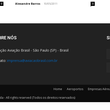
Alexandre Barros
-
10/05/2011
0
0
BRE NÓS
S
ção Aviação Brasil - São Paulo (SP) - Brasil
ato:
imprensa@aviacaobrasil.com.br
Home
Aeroportos
Empresas Aére
a - All rights reserved (Todos os direitos reservados)