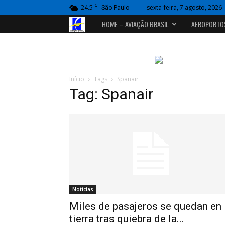
C
24.5
sexta-feira, 7 agosto, 2026
São Paulo
Portal
HOME – AVIAÇÃO BRASIL
AEROPORTO
Aviação
Brasil
Início
Tags
Spanair
Tag: Spanair
Notícias
Miles de pasajeros se quedan en
tierra tras quiebra de la...