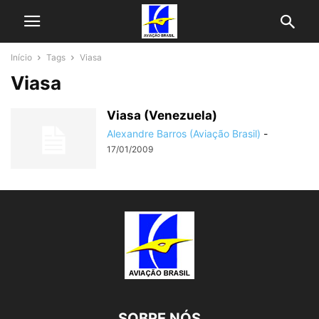
Início
Tags
Viasa
Viasa
Viasa (Venezuela)
Alexandre Barros (Aviação Brasil)
-
17/01/2009
SOBRE NÓS