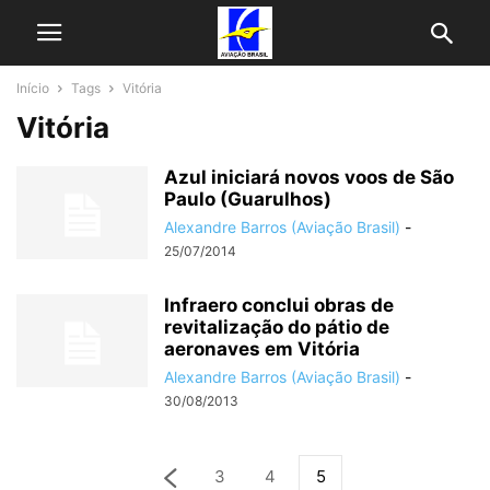
Início
Tags
Vitória
Vitória
Azul iniciará novos voos de São
Paulo (Guarulhos)
Alexandre Barros (Aviação Brasil)
-
25/07/2014
Infraero conclui obras de
revitalização do pátio de
aeronaves em Vitória
Alexandre Barros (Aviação Brasil)
-
30/08/2013
3
4
5