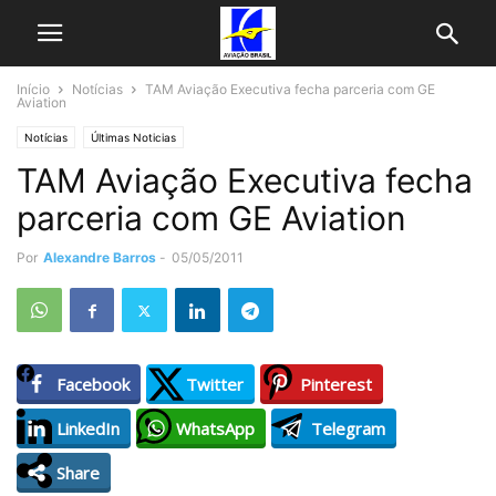
Início
Notícias
TAM Aviação Executiva fecha parceria com GE
Aviation
Notícias
Últimas Noticias
TAM Aviação Executiva fecha
parceria com GE Aviation
Por
Alexandre Barros
-
05/05/2011
Facebook
Twitter
Pinterest
LinkedIn
WhatsApp
Telegram
Share