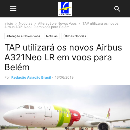
Início
Notícias
Alteração e Novos Voos
TAP utilizará os novos
Airbus A321Neo LR em voos para Belém
Alteração e Novos Voos
Notícias
Últimas Noticias
TAP utilizará os novos Airbus
A321Neo LR em voos para
Belém
Por
Redação Aviação Brasil
-
16/06/2019